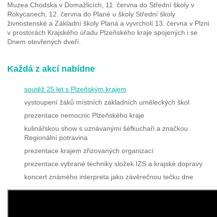
Muzea Chodska v Domažlicích, 11. června do Střední školy v
Rokycanech, 12. června do Plané u školy Střední školy
živnostenské a Základní školy Planá a vyvrcholí 13. června v Plzni
v prostorách Krajského úřadu Plzeňského kraje spojených i se
Dnem otevřených dveří.
Každá z akcí nabídne
soutěž 25 let s Plzeňským krajem
vystoupení žáků místních základních uměleckých škol
prezentace nemocnic Plzeňského kraje
kulinářskou show s uznávanými šéfkuchaři a značkou
Regionální potravina
prezentace krajem zřizovaných organizací
prezentace vybrané techniky složek IZS a krajské dopravy
koncert známého interpreta jako závěrečnou tečku dne