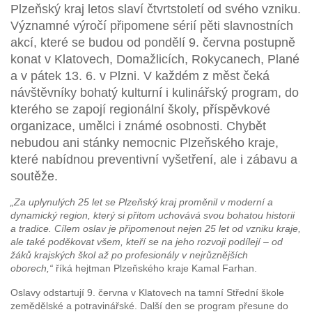
Plzeňský kraj letos slaví čtvrtstoletí od svého vzniku.
Významné výročí připomene sérií pěti slavnostních
akcí, které se budou od pondělí 9. června postupně
konat v Klatovech, Domažlicích, Rokycanech, Plané
a v pátek 13. 6. v Plzni. V každém z měst čeká
návštěvníky bohatý kulturní i kulinářský program, do
kterého se zapojí regionální školy, příspěvkové
organizace, umělci i známé osobnosti. Chybět
nebudou ani stánky nemocnic Plzeňského kraje,
které nabídnou preventivní vyšetření, ale i zábavu a
soutěže.
„Za uplynulých 25 let se Plzeňský kraj proměnil v moderní a
dynamický region, který si přitom uchovává svou bohatou historii
a tradice. Cílem oslav je připomenout nejen 25 let od vzniku kraje,
ale také poděkovat všem, kteří se na jeho rozvoji podílejí – od
žáků krajských škol až po profesionály v nejrůznějších
oborech,“
říká hejtman Plzeňského kraje Kamal Farhan.
Oslavy odstartují 9. června v Klatovech na tamní Střední škole
zemědělské a potravinářské. Další den se program přesune do