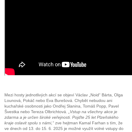
Mezi hosty jednotlivých akcí se objeví Václav „Noid“ Bárta, Olga
Lounová, Pokáč nebo Eva Burešová. Chybět nebudou ani
kuchařské osobnosti jako Ondřej Slanina, Tomáš Popp, Pavel
Švestka nebo Tereza Olbrichtová.
„Vstup na všechny akce je
zdarma a je určen široké veřejnosti. Pojďte 25 let Plzeňského
kraje oslavit spolu s námi,“
zve hejtman Kamal Farhan s tím, že
ve dnech od 13. do 15. 6. 2025 je možné využít volné vstupy do