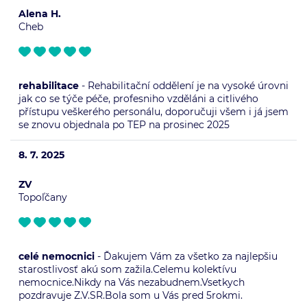
Alena H.
Cheb
rehabilitace
- Rehabilitační oddělení je na vysoké úrovni
jak co se týče péče, profesniho vzděláni a citlivého
přístupu veškerého personálu, doporučuji všem i já jsem
se znovu objednala po TEP na prosinec 2025
8. 7. 2025
ZV
Topoľčany
celé nemocnici
- Ďakujem Vám za všetko za najlepšiu
starostlivosť akú som zažila.Celemu kolektívu
nemocnice.Nikdy na Vás nezabudnem.Vsetkych
pozdravuje Z.V.SR.Bola som u Vás pred 5rokmi.