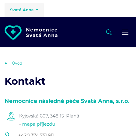
Svatá Anna
Úvod
Kontakt
Nemocnice následné péče Svatá Anna, s.r.o.
Kyjovská 607, 348 15 Planá
-
mapa příjezdu
+420 374 751 911