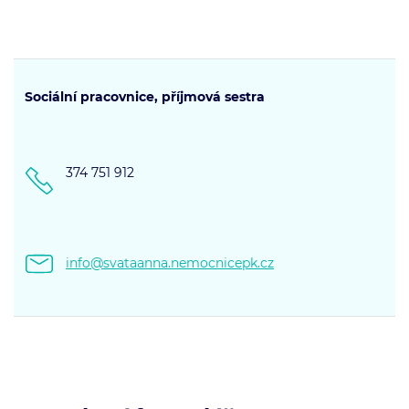
Sociální pracovnice, příjmová sestra
374 751 912
info@svataanna.nemocnicepk.cz