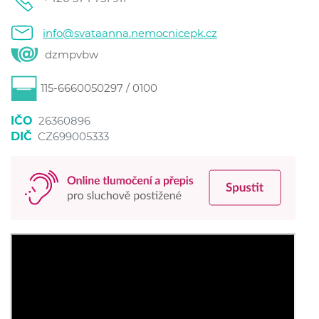
info@svataanna.nemocnicepk.cz
dzmpvbw
115-6660050297 / 0100
IČO
26360896
DIČ
CZ699005333