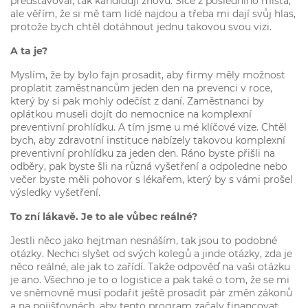
představoval, tak kandiduji znovu. Sice z posledního místa,
ale věřím, že si mě tam lidé najdou a třeba mi dají svůj hlas,
protože bych chtěl dotáhnout jednu takovou svou vizi.
A ta je?
Myslím, že by bylo fajn prosadit, aby firmy měly možnost
proplatit zaměstnancům jeden den na prevenci v roce,
který by si pak mohly odečíst z daní. Zaměstnanci by
oplátkou museli dojít do nemocnice na komplexní
preventivní prohlídku. A tím jsme u mé klíčové vize. Chtěl
bych, aby zdravotní instituce nabízely takovou komplexní
preventivní prohlídku za jeden den. Ráno byste přišli na
odběry, pak byste šli na různá vyšetření a odpoledne nebo
večer byste měli pohovor s lékařem, který by s vámi prošel
výsledky vyšetření.
To zní lákavě. Je to ale vůbec reálné?
Jestli něco jako hejtman nesnáším, tak jsou to podobné
otázky. Nechci slyšet od svých kolegů a jinde otázky, zda je
něco reálné, ale jak to zařídí. Takže odpověď na vaši otázku
je ano. Všechno je to o logistice a pak také o tom, že se mi
ve sněmovně musí podařit ještě prosadit pár změn zákonů
a na pojišťovnách, aby tento program začaly financovat.