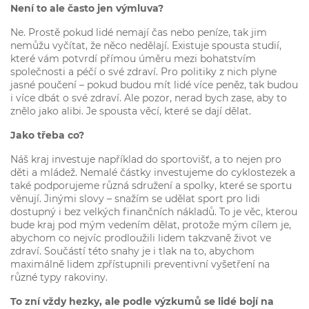
Není to ale často jen výmluva?
Ne. Prostě pokud lidé nemají čas nebo peníze, tak jim
nemůžu vyčítat, že něco nedělají. Existuje spousta studií,
které vám potvrdí přímou úměru mezi bohatstvím
společnosti a péčí o své zdraví. Pro politiky z nich plyne
jasné poučení – pokud budou mít lidé více peněz, tak budou
i více dbát o své zdraví. Ale pozor, nerad bych zase, aby to
znělo jako alibi. Je spousta věcí, které se dají dělat.
Jako třeba co?
Náš kraj investuje například do sportovišť, a to nejen pro
děti a mládež. Nemalé částky investujeme do cyklostezek a
také podporujeme různá sdružení a spolky, které se sportu
věnují. Jinými slovy – snažím se udělat sport pro lidi
dostupný i bez velkých finančních nákladů. To je věc, kterou
bude kraj pod mým vedením dělat, protože mým cílem je,
abychom co nejvíc prodloužili lidem takzvaně život ve
zdraví. Součástí této snahy je i tlak na to, abychom
maximálně lidem zpřístupnili preventivní vyšetření na
různé typy rakoviny.
To zní vždy hezky, ale podle výzkumů se lidé bojí na