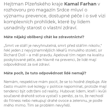
Hejtman Plzeňského kraje
Kamal Farhan
v
rozhovoru pro magazín Srdce mluví o
významu prevence, dostupné péče i o své vizi
komplexních prohlídek, které by lidem
usnadnily starost o vlastní zdraví.
Máte nějaký oblíbený citát ke zdravotnictví?
„Smrt ve stáří je nevyhnutelná, smrt před stářím nikoliv,“
řekl jeden z nejvýznamnějších lékařů minulého století, sir
Richard Doll – a měl pravdu. Apeloval tím nejen na kvalitu
poskytované péče, ale hlavně na prevenci, že lidé mají
odpovědnost za své zdraví.
Máte pocit, že tuto odpovědnost lidé nemají?
Nemám, respektive mám pocit, že se to hodně zlepšuje. Ale
často musím své kolegy v politice napomínat, protože mají
tendenci být odtrženi od reality. Hubovat lidem, kteří i kvůli
současné drahotě sotva vystačí s penězi, za to, že nechodí
do fitness nebo nekupují drahé ovoce a zeleninu, je podle
mého mimo. Tím se problém nevyřeší.