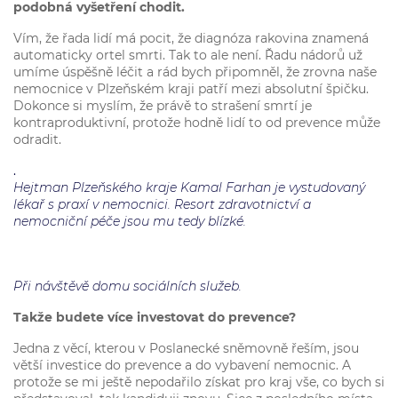
podobná vyšetření chodit.
Vím, že řada lidí má pocit, že diagnóza rakovina znamená
automaticky ortel smrti. Tak to ale není. Řadu nádorů už
umíme úspěšně léčit a rád bych připomněl, že zrovna naše
nemocnice v Plzeňském kraji patří mezi absolutní špičku.
Dokonce si myslím, že právě to strašení smrtí je
kontraproduktivní, protože hodně lidí to od prevence může
odradit.
.
Hejtman Plzeňského kraje Kamal Farhan je vystudovaný
lékař s praxí v nemocnici. Resort zdravotnictví a
nemocniční péče jsou mu tedy blízké.
Při návštěvě domu sociálních služeb.
Takže budete více investovat do prevence?
Jedna z věcí, kterou v Poslanecké sněmovně řeším, jsou
větší investice do prevence a do vybavení nemocnic. A
protože se mi ještě nepodařilo získat pro kraj vše, co bych si