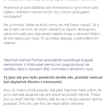
Prevence je jistě důležitá, ale ministerstvo nyní chce rušit
lůžka v menších nemocnicích. Vy s tímto přístupem
souhlasíte?
Ne, a ministr Válek se kvůli tomu do mě často naváží. Já si
ale trvám na tom, že mým úkolem je zajistit dostupnou
zdravotní péči pro obyvatele našeho kraje a zároveň říkám,
že lidi nejsou jen čísla. To se třeba ukazuje u jednodenních
operací.
Hejtman Kamal Farhan pravidelně navštěvuje krajské
nemocnice. V Klatovské nemocnici pogratuloval na
začátku léta k narození 300. miminka v letošním roce.
Ty jsou ale pro řadu pacientů skvělá věc, protože nemusí
být zbytečně dlouho v nemocnici.
Ano, to máte určitě pravdu. Ale jako hejtman také vidím, že
je tu nemalá skupina lidí, pro které se prostě nehodí. Třeba
pro ty, kteří nemají nikoho, kdo by se o ně po operaci doma
postaral. Tím chci jen říct, že nelze dělat všechna