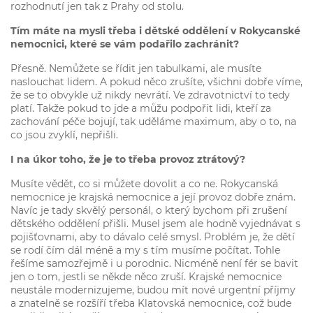
rozhodnutí jen tak z Prahy od stolu.
Tím máte na mysli třeba i dětské oddělení v Rokycanské
nemocnici, které se vám podařilo zachránit?
Přesně. Nemůžete se řídit jen tabulkami, ale musíte
naslouchat lidem. A pokud něco zrušíte, všichni dobře víme,
že se to obvykle už nikdy nevrátí. Ve zdravotnictví to tedy
platí. Takže pokud to jde a můžu podpořit lidi, kteří za
zachování péče bojují, tak uděláme maximum, aby o to, na
co jsou zvyklí, nepřišli.
I na úkor toho, že je to třeba provoz ztrátový?
Musíte vědět, co si můžete dovolit a co ne. Rokycanská
nemocnice je krajská nemocnice a její provoz dobře znám.
Navíc je tady skvělý personál, o který bychom při zrušení
dětského oddělení přišli. Musel jsem ale hodně vyjednávat s
pojišťovnami, aby to dávalo celé smysl. Problém je, že dětí
se rodí čím dál méně a my s tím musíme počítat. Tohle
řešíme samozřejmě i u porodnic. Nicméně není fér se bavit
jen o tom, jestli se někde něco zruší. Krajské nemocnice
neustále modernizujeme, budou mít nové urgentní příjmy
a znatelně se rozšíří třeba Klatovská nemocnice, což bude