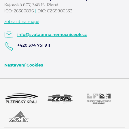
Kyjovská 607, 348 15 Planá
IČO: 26360896
|
DIČ: CZ69900533
zobrazit na mapě
info@svataanna.nemocnicepk.cz
+420 374 751 911
Nastavení Cookies