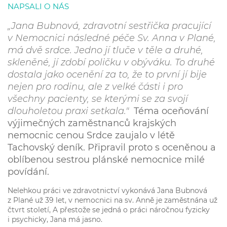
NAPSALI O NÁS
„Jana Bubnová, zdravotní sestřička pracující
v Nemocnici následné péče Sv. Anna v Plané,
má dvě srdce. Jedno jí tluče v těle a druhé,
skleněné, jí zdobí poličku v obýváku. To druhé
dostala jako ocenění za to, že to první jí bije
nejen pro rodinu, ale z velké části i pro
všechny pacienty, se kterými se za svojí
dlouholetou praxi setkala."
Téma oceňování
výjimečných zaměstnanců krajských
nemocnic cenou Srdce zaujalo v létě
Tachovský deník. Připravil proto s oceněnou a
oblíbenou sestrou plánské nemocnice milé
povídání.
Nelehkou práci ve zdravotnictví vykonává Jana Bubnová
z Plané už 39 let, v nemocnici na sv. Anně je zaměstnána už
čtvrt století, A přestože se jedná o práci náročnou fyzicky
i psychicky, Jana má jasno.