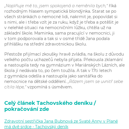
„Naplňuje mě to, jsem spokojená a neměnila bych,“
říká
rozhodným hlasem sympatická blondýnka. Starat se po
všech stránkách o nemocné lidi, nakrmit je, popovídat si
s nimi, ale i třeba vzít je za ruku, když je třeba a potěšit je
v nelehké situaci na nemocničním lůžku, chtěla už na
základní škole. Maminka, sama pracující v nemocnici, ji
v tom podporovala a tak si v osmé třídě Jana podala
přihlášku na střední zdravotnickou školu.
Přestože přijímací zkoušky hravě zvládla, na školu z důvodu
velkého počtu uchazečů nebyla přijata. Překousla zklamání
a nastoupila tedy na gymnázium v Mariánských Lázních, ale
škola jí nedávala to, po čem toužila. A tak v 17ti letech
z gymnázia odešla a nastoupila jako sanitářka do
nemocnice na dětské oddělení.
„Rázem jsem se uvnitř sebe
cítila lépe,“
vzpomíná s úsměvem.
Celý článek Tachovského deníku /
pokračování zde
Zdravotní sestřička Jana Bubnová ze Svaté Anny v Plané
má dvě srdce - Tachovský deník