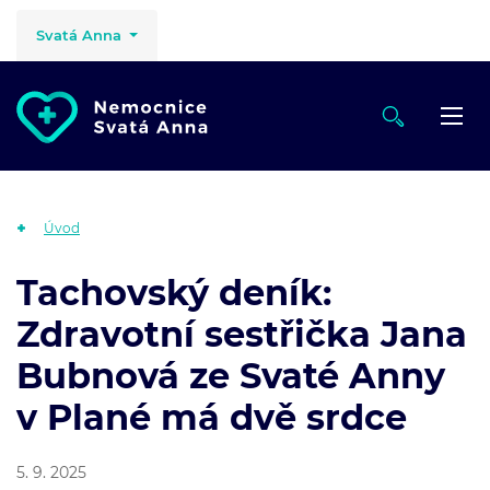
Svatá Anna
Úvod
Tachovský deník:
Zdravotní sestřička Jana
Bubnová ze Svaté Anny
v Plané má dvě srdce
5. 9. 2025