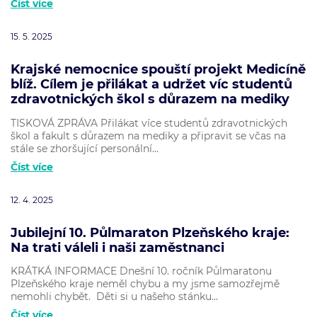
Číst více
15. 5. 2025
Krajské nemocnice spouští projekt Medicíně
blíž. Cílem je přilákat a udržet víc studentů
zdravotnických škol s důrazem na mediky
TISKOVÁ ZPRÁVA Přilákat více studentů zdravotnických
škol a fakult s důrazem na mediky a připravit se včas na
stále se zhoršující personální...
Číst více
12. 4. 2025
Jubilejní 10. Půlmaraton Plzeňského kraje:
Na trati váleli i naši zaměstnanci
KRÁTKÁ INFORMACE Dnešní 10. ročník Půlmaratonu
Plzeňského kraje neměl chybu a my jsme samozřejmě
nemohli chybět. Děti si u našeho stánku...
Číst více