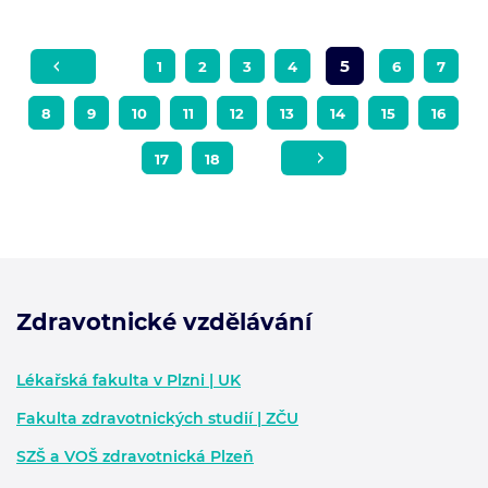
5
1
2
3
4
6
7
8
9
10
11
12
13
14
15
16
17
18
Zdravotnické vzdělávání
Zápatí - další informace
Lékařská fakulta v Plzni | UK
Fakulta zdravotnických studií | ZČU
SZŠ a VOŠ zdravotnická Plzeň