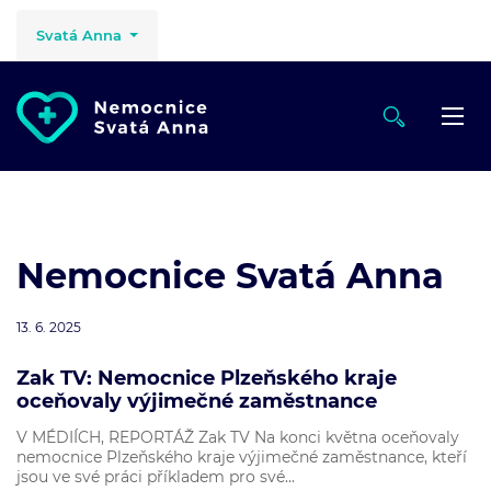
Svatá Anna
Nemocnice Svatá Anna
13. 6. 2025
Zak TV: Nemocnice Plzeňského kraje
oceňovaly výjimečné zaměstnance
V MÉDIÍCH, REPORTÁŽ Zak TV Na konci května oceňovaly
nemocnice Plzeňského kraje výjimečné zaměstnance, kteří
jsou ve své práci příkladem pro své...